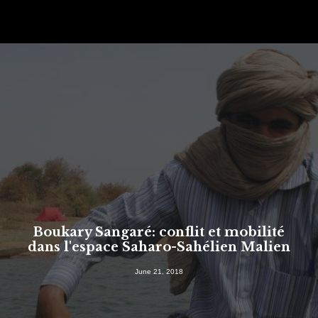
Boukary Sangaré: conflit et mobilité
dans l'espace Saharo-Sahélien Malien
SEARCH
June 21, 2018